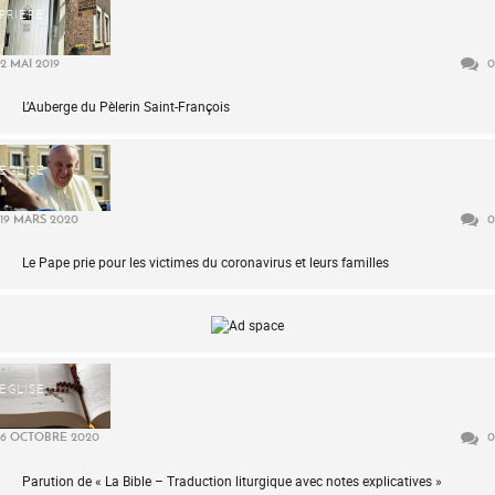
PRIÈRE
2 MAI 2019
0
L’Auberge du Pèlerin Saint-François
ÉGLISE
19 MARS 2020
0
Le Pape prie pour les victimes du coronavirus et leurs familles
ÉGLISE
6 OCTOBRE 2020
0
Parution de « La Bible – Traduction liturgique avec notes explicatives »