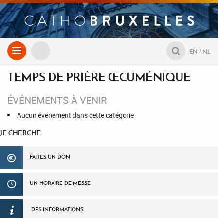
Aller
EN
NL
au
contenu
TEMPS DE PRIÈRE ŒCUMÉNIQUE
ÉVÉNEMENTS À VENIR
Aucun événement dans cette catégorie
JE CHERCHE
FAITES UN DON
UN HORAIRE DE MESSE
DES INFORMATIONS