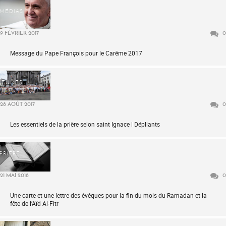
MÉDIAS
9 FÉVRIER 2017
0
Message du Pape François pour le Carême 2017
JEUNES
28 AOÛT 2017
0
Les essentiels de la prière selon saint Ignace | Dépliants
PRIÈRE
21 MAI 2018
0
Une carte et une lettre des évêques pour la fin du mois du Ramadan et la
fête de l’Aïd Al-Fitr