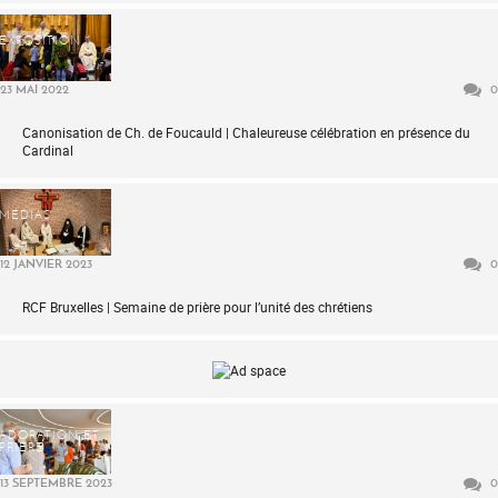
EXPOSITION
23 MAI 2022
0
Canonisation de Ch. de Foucauld | Chaleureuse célébration en présence du
Cardinal
MÉDIAS
12 JANVIER 2023
0
RCF Bruxelles | Semaine de prière pour l’unité des chrétiens
ADORATION ET
PRIÈRE
13 SEPTEMBRE 2023
0