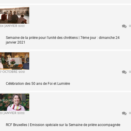
LOCKDOWN
24 JANVIER 2021
0
Semaine de la prière pour l’unité des chrétiens | 7ème jour : dimanche 24
janvier 2021
ÉGLISE
7 OCTOBRE 2021
0
Célébration des 50 ans de Foi et Lumière
MÉDIAS
21 JANVIER 2022
0
RCF Bruxelles | Emission spéciale sur la Semaine de prière accompagnée