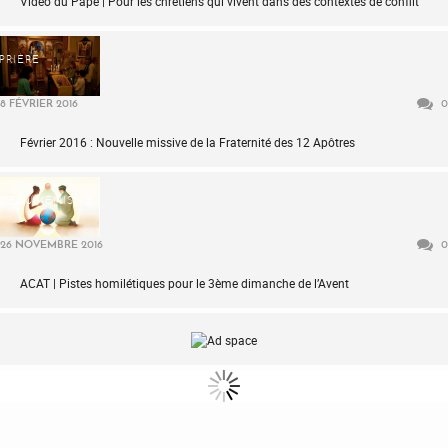
Vidéo du Pape | Pour les chrétiens qui vivent dans des contextes de conflit
PRIÈRE
8 FÉVRIER 2016
0
Février 2016 : Nouvelle missive de la Fraternité des 12 Apôtres
OECUMÉNISME
26 NOVEMBRE 2016
0
ACAT | Pistes homilétiques pour le 3ème dimanche de l’Avent