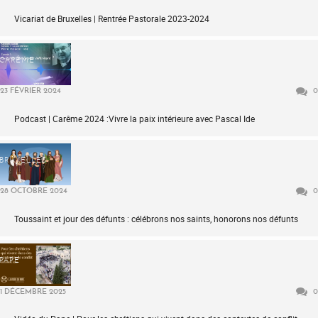
Vicariat de Bruxelles | Rentrée Pastorale 2023-2024
CARÊME
23 FÉVRIER 2024
0
Podcast | Carême 2024 :Vivre la paix intérieure avec Pascal Ide
BRUXELLES
28 OCTOBRE 2024
0
Toussaint et jour des défunts : célébrons nos saints, honorons nos défunts
PAPE
1 DÉCEMBRE 2025
0