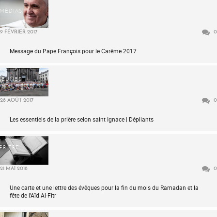
MÉDIAS
9 FÉVRIER 2017
0
Message du Pape François pour le Carême 2017
JEUNES
28 AOÛT 2017
0
Les essentiels de la prière selon saint Ignace | Dépliants
PRIÈRE
21 MAI 2018
0
Une carte et une lettre des évêques pour la fin du mois du Ramadan et la
fête de l’Aïd Al-Fitr