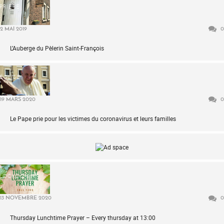
PRIÈRE
2 MAI 2019
0
L’Auberge du Pèlerin Saint-François
ÉGLISE
19 MARS 2020
0
Le Pape prie pour les victimes du coronavirus et leurs familles
LOCKDOWN
13 NOVEMBRE 2020
0
Thursday Lunchtime Prayer – Every thursday at 13:00