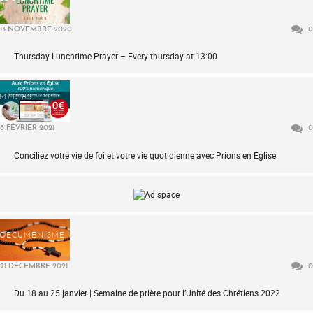
13 NOVEMBRE 2020
0
Thursday Lunchtime Prayer – Every thursday at 13:00
MÉDIAS
8 FÉVRIER 2021
0
Conciliez votre vie de foi et votre vie quotidienne avec Prions en Eglise
OECUMÉNISME
21 DÉCEMBRE 2021
0
Du 18 au 25 janvier | Semaine de prière pour l’Unité des Chrétiens 2022