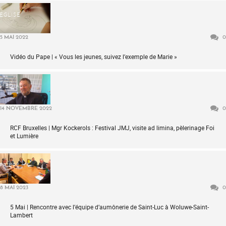
ÉGLISE
5 MAI 2022
0
Vidéo du Pape | « Vous les jeunes, suivez l’exemple de Marie »
MÉDIAS
14 NOVEMBRE 2022
0
RCF Bruxelles | Mgr Kockerols : Festival JMJ, visite ad limina, pèlerinage Foi
et Lumière
PRIÈRE
8 MAI 2023
0
5 Mai | Rencontre avec l’équipe d’aumônerie de Saint-Luc à Woluwe-Saint-
Lambert