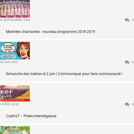
PRIÈRE
19 SEPTEMBRE 2018
0
Matinées chantantes : nouveau programme 2018-2019
PRIÈRE
23 MAI 2019
0
Dimanche des médias le 2 juin | Communiquer pour faire communauté !
MÉDIAS
1 AVRIL 2020
0
CoeXisT – Prière interreligieuse
LOCKDOWN