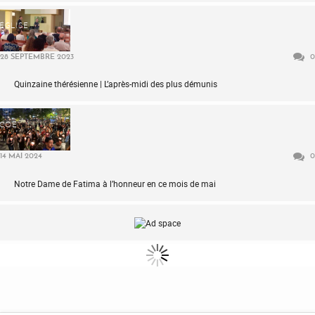
ÉGLISE
28 SEPTEMBRE 2023
0
Quinzaine thérésienne | L’après-midi des plus démunis
COE
14 MAI 2024
0
Notre Dame de Fatima à l’honneur en ce mois de mai