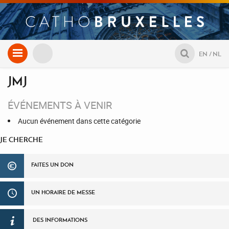
Aller
EN
NL
au
contenu
JMJ
ÉVÉNEMENTS À VENIR
Aucun événement dans cette catégorie
JE CHERCHE
FAITES UN DON
UN HORAIRE DE MESSE
DES INFORMATIONS