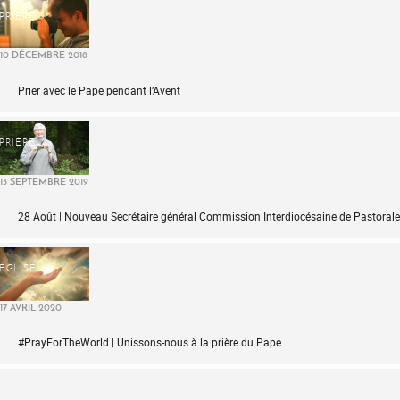
PRIÈRE
10 DÉCEMBRE 2018
Prier avec le Pape pendant l’Avent
PRIÈRE
13 SEPTEMBRE 2019
28 Août | Nouveau Secrétaire général Commission Interdiocésaine de Pastorale 
ÉGLISE
17 AVRIL 2020
#PrayForTheWorld | Unissons-nous à la prière du Pape