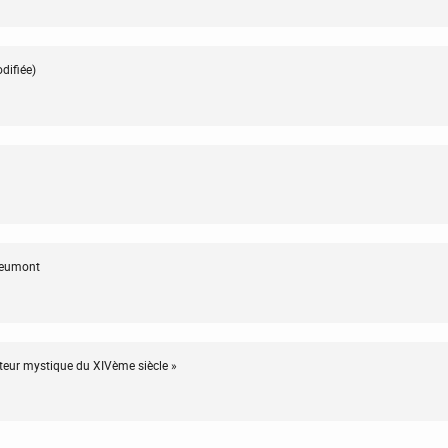
difiée)
vreumont
teur mystique du XIVème siècle »