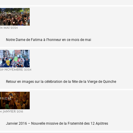
COE
14 MAI 2024
Notre Dame de Fatima à l’honneur en ce mois de mai
ÉGLISE
29 NOVEMBRE 2024
Retour en images sur la célébration de la fête de la Vierge de Quinche
PRIÈRE
4 JANVIER 2016
Janvier 2016 – Nouvelle missive de la Fraternité des 12 Apôtres