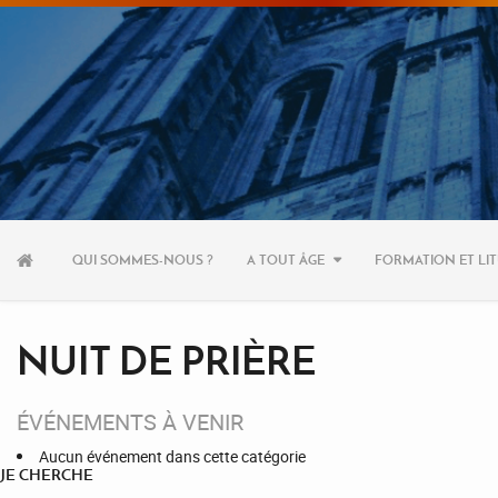
Aller
au
QUI SOMMES-NOUS ?
A TOUT ÂGE
FORMATION ET LIT
contenu
NUIT DE PRIÈRE
ÉVÉNEMENTS À VENIR
Aucun événement dans cette catégorie
JE CHERCHE