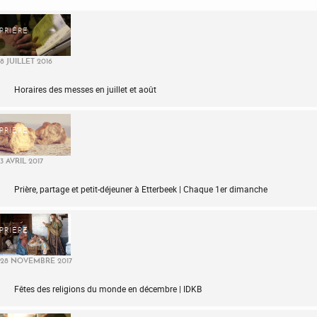
PRIÈRE
8 JUILLET 2016
Horaires des messes en juillet et août
PRIÈRE
3 AVRIL 2017
Prière, partage et petit-déjeuner à Etterbeek | Chaque 1er dimanche
PRIÈRE
28 NOVEMBRE 2017
Fêtes des religions du monde en décembre | IDKB