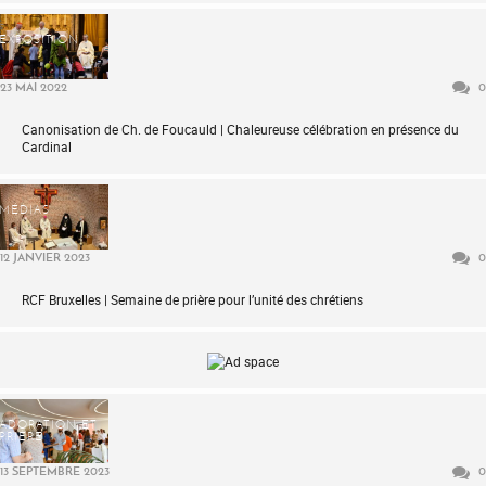
EXPOSITION
23 MAI 2022
0
Canonisation de Ch. de Foucauld | Chaleureuse célébration en présence du
Cardinal
MÉDIAS
12 JANVIER 2023
0
RCF Bruxelles | Semaine de prière pour l’unité des chrétiens
ADORATION ET
PRIÈRE
13 SEPTEMBRE 2023
0