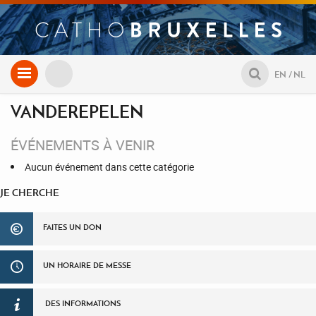
Aller
EN
NL
au
contenu
VANDEREPELEN
ÉVÉNEMENTS À VENIR
Aucun événement dans cette catégorie
JE CHERCHE
FAITES UN DON
UN HORAIRE DE MESSE
DES INFORMATIONS