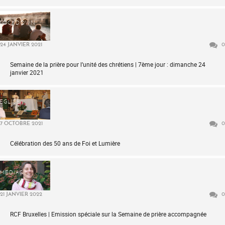
LOCKDOWN
24 JANVIER 2021
0
Semaine de la prière pour l’unité des chrétiens | 7ème jour : dimanche 24
janvier 2021
ÉGLISE
7 OCTOBRE 2021
0
Célébration des 50 ans de Foi et Lumière
MÉDIAS
21 JANVIER 2022
0
RCF Bruxelles | Emission spéciale sur la Semaine de prière accompagnée