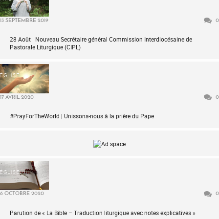
13 SEPTEMBRE 2019
0
28 Août | Nouveau Secrétaire général Commission Interdiocésaine de
Pastorale Liturgique (CIPL)
ÉGLISE
17 AVRIL 2020
0
#PrayForTheWorld | Unissons-nous à la prière du Pape
ÉGLISE
6 OCTOBRE 2020
0
Parution de « La Bible – Traduction liturgique avec notes explicatives »