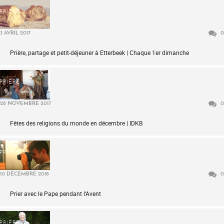
PRIÈRE
3 AVRIL 2017
0
Prière, partage et petit-déjeuner à Etterbeek | Chaque 1er dimanche
PRIÈRE
28 NOVEMBRE 2017
0
Fêtes des religions du monde en décembre | IDKB
PRIÈRE
10 DÉCEMBRE 2018
0
Prier avec le Pape pendant l’Avent
PRIÈRE