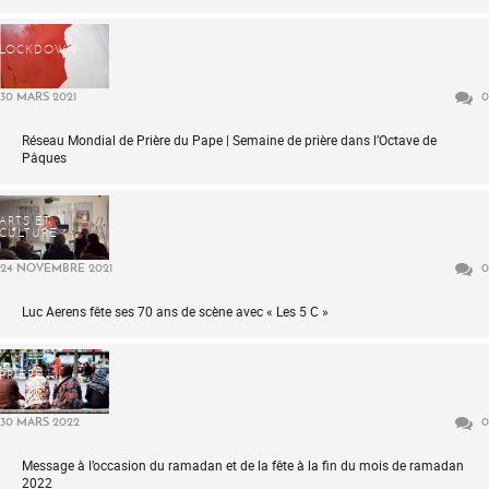
LOCKDOWN
30 MARS 2021
0
Réseau Mondial de Prière du Pape | Semaine de prière dans l’Octave de
Pâques
ARTS ET
CULTURE
24 NOVEMBRE 2021
0
Luc Aerens fête ses 70 ans de scène avec « Les 5 C »
PRIÈRE
30 MARS 2022
0
Message à l’occasion du ramadan et de la fête à la fin du mois de ramadan
2022