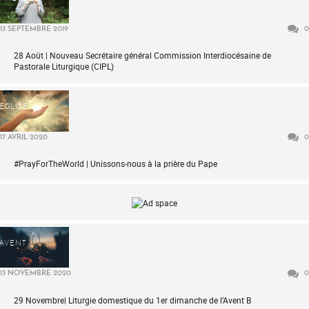
13 SEPTEMBRE 2019
0
28 Août | Nouveau Secrétaire général Commission Interdiocésaine de
Pastorale Liturgique (CIPL)
ÉGLISE
17 AVRIL 2020
0
#PrayForTheWorld | Unissons-nous à la prière du Pape
AVENT
13 NOVEMBRE 2020
0
29 Novembre| Liturgie domestique du 1er dimanche de l’Avent B