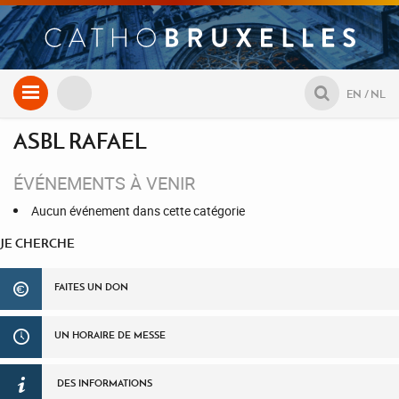
Aller
EN
NL
au
contenu
ASBL RAFAEL
ÉVÉNEMENTS À VENIR
Aucun événement dans cette catégorie
JE CHERCHE
FAITES UN DON
UN HORAIRE DE MESSE
DES INFORMATIONS