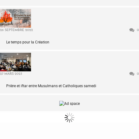
PRIÈRE
26 SEPTEMBRE 2022
0
Le temps pour la Création
INTER-
RELIGIEUX
INTERRELIGIEUX
27 MARS 2023
0
Prière et iftar entre Musulmans et Catholiques samedi