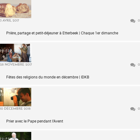
PRIÈRE
3 AVRIL 2017
0
Prière, partage et petit-déjeuner à Etterbeek | Chaque 1er dimanche
PRIÈRE
28 NOVEMBRE 2017
0
Fêtes des religions du monde en décembre | IDKB
PRIÈRE
10 DÉCEMBRE 2018
0
Prier avec le Pape pendant l’Avent
PRIÈRE