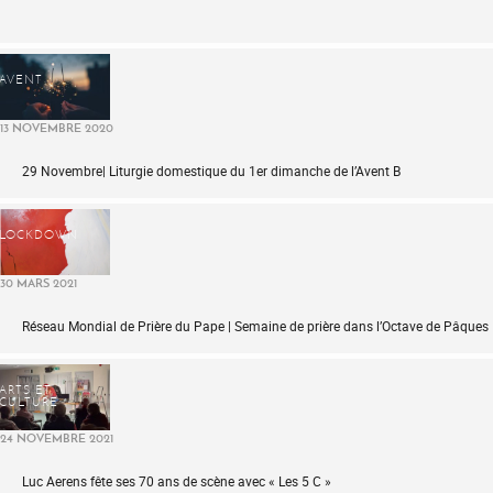
AVENT
13 NOVEMBRE 2020
29 Novembre| Liturgie domestique du 1er dimanche de l’Avent B
LOCKDOWN
30 MARS 2021
Réseau Mondial de Prière du Pape | Semaine de prière dans l’Octave de Pâques
ARTS ET
CULTURE
24 NOVEMBRE 2021
Luc Aerens fête ses 70 ans de scène avec « Les 5 C »