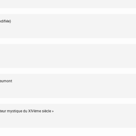
difiée)
vreumont
teur mystique du XIVème siècle »