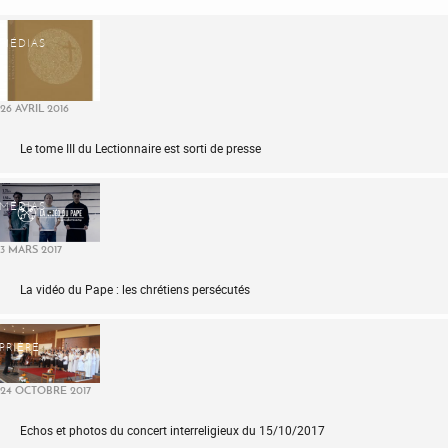
MÉDIAS
26 AVRIL 2016
Le tome III du Lectionnaire est sorti de presse
MÉDIAS
3 MARS 2017
La vidéo du Pape : les chrétiens persécutés
PRIÈRE
24 OCTOBRE 2017
Echos et photos du concert interreligieux du 15/10/2017