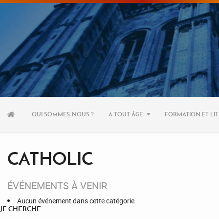
Aller
au
QUI SOMMES-NOUS ?
A TOUT ÂGE
FORMATION ET LIT
contenu
CATHOLIC
ÉVÉNEMENTS À VENIR
Aucun événement dans cette catégorie
JE CHERCHE