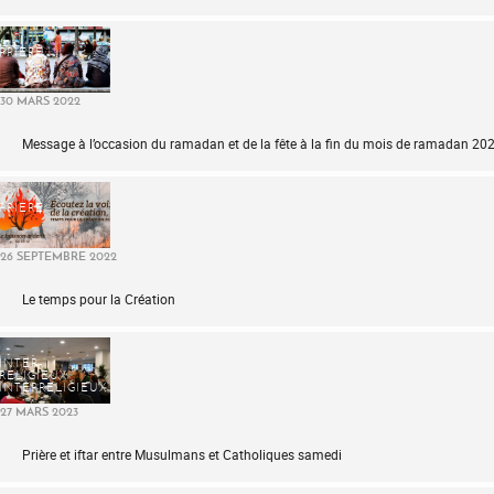
PRIÈRE
30 MARS 2022
Message à l’occasion du ramadan et de la fête à la fin du mois de ramadan 20
PRIÈRE
26 SEPTEMBRE 2022
Le temps pour la Création
INTER-
RELIGIEUX
INTERRELIGIEUX
27 MARS 2023
Prière et iftar entre Musulmans et Catholiques samedi