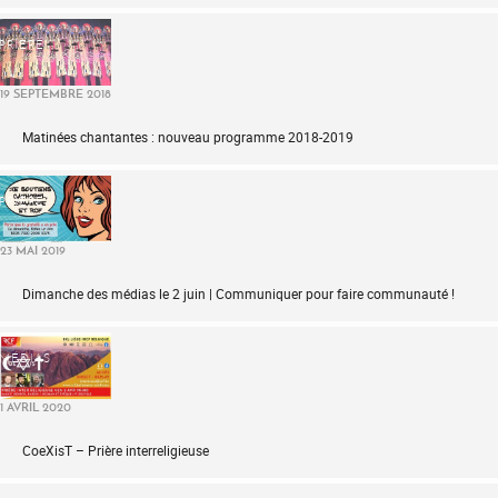
PRIÈRE
19 SEPTEMBRE 2018
Matinées chantantes : nouveau programme 2018-2019
PRIÈRE
23 MAI 2019
Dimanche des médias le 2 juin | Communiquer pour faire communauté !
MÉDIAS
1 AVRIL 2020
CoeXisT – Prière interreligieuse